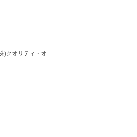
(株)クオリティ・オ
。