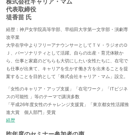
株式会社キャリア・マム
代表取締役
堤香苗 氏
経歴：神戸女学院高等学部、早稲田大学第一文学部・演劇専
攻卒業
大学在学中よりフリーアナウンサーとしてＴＶ・ラジオのＤ
Ｊ、パーソナリティとして活躍。自らの出産・育児体験か
ら、仕事と家庭のどちらも大切にしたい女性たちに、在宅で
も仕事が出来て、キャリアを生かす働き方を出来ることを提
案することを目的として「株式会社キャリア・マム」設立。
「女性のキャリア・アップ支援」「在宅ワーク」「ITビジネ
スの可能性 」等のテーマで講演多数
「平成26年度女性のチャレンジ支援賞」「東京都女性活躍推
進大賞 個人部門」受賞
経歴
昨年度のセミナー参加者の声